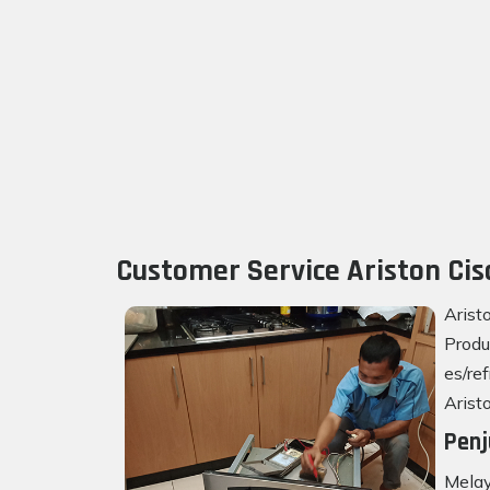
Customer Service Ariston Cis
Arist
Produ
es/re
Arist
Penj
Melay