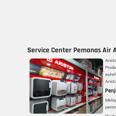
Service Center Pemanas Air A
Arist
Produ
es/re
Arist
Penj
Melay
peran