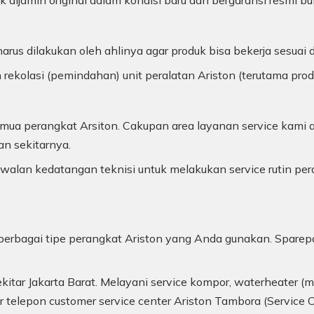
k dijamin original dalam kondisi baru dan bergaransi resmi bu
arus dilakukan oleh ahlinya agar produk bisa bekerja sesuai
 rekolasi (pemindahan) unit peralatan Ariston (terutama pro
ua perangkat Arsiton. Cakupan area layanan service kami a
an sekitarnya.
alan kedatangan teknisi untuk melakukan service rutin per
uk berbagai tipe perangkat Ariston yang Anda gunakan. Sparep
itar Jakarta Barat. Melayani service kompor, waterheater (me
or telepon customer service center Ariston Tambora (Service