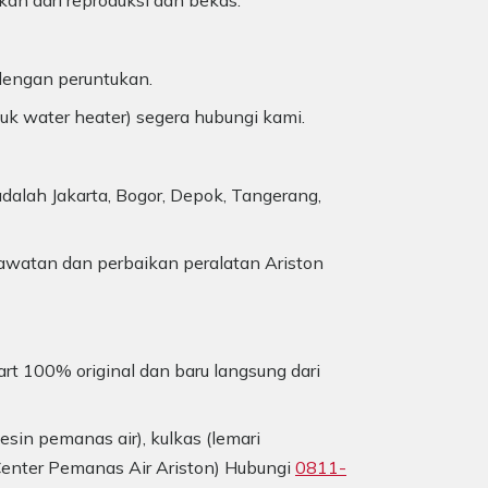
kan dari reproduksi dan bekas.
 dengan peruntukan.
duk water heater) segera hubungi kami.
dalah Jakarta, Bogor, Depok, Tangerang,
awatan dan perbaikan peralatan Ariston
art 100% original dan baru langsung dari
sin pemanas air), kulkas (lemari
 Center Pemanas Air Ariston) Hubungi
0811-