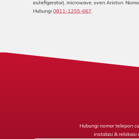
es/refigerator), microwave, oven Ariston. Nom
Hubungi
0811-1255-667
.
Hubungi nomor telepon cu
instalasi & relokasi