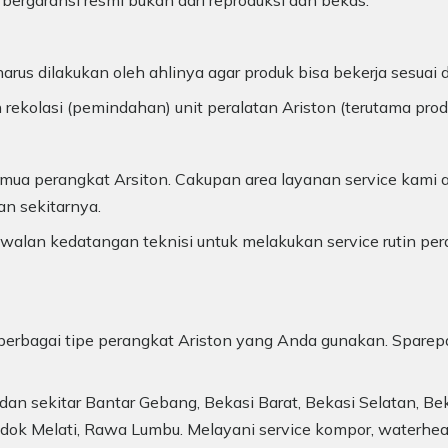
 bergaransi resmi bukan dari reproduksi dan bekas.
arus dilakukan oleh ahlinya agar produk bisa bekerja sesuai
 rekolasi (pemindahan) unit peralatan Ariston (terutama pro
ua perangkat Arsiton. Cakupan area layanan service kami a
an sekitarnya.
alan kedatangan teknisi untuk melakukan service rutin per
uk berbagai tipe perangkat Ariston yang Anda gunakan. Sparep
an sekitar Bantar Gebang, Bekasi Barat, Bekasi Selatan, Beka
dok Melati, Rawa Lumbu. Melayani service kompor, waterheate