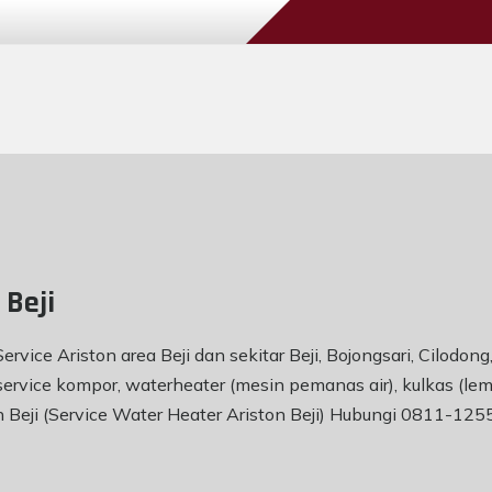
 Beji
ervice Ariston area Beji dan sekitar Beji, Bojongsari, Cilodon
vice kompor, waterheater (mesin pemanas air), kulkas (lemar
n Beji (Service Water Heater Ariston Beji) Hubungi 0811-12