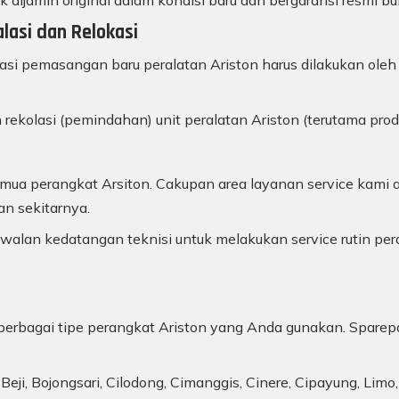
k dijamin original dalam kondisi baru dan bergaransi resmi bu
alasi dan Relokasi
lasi pemasangan baru peralatan Ariston harus dilakukan oleh 
 rekolasi (pemindahan) unit peralatan Ariston (terutama pro
ua perangkat Arsiton. Cakupan area layanan service kami a
an sekitarnya.
alan kedatangan teknisi untuk melakukan service rutin per
uk berbagai tipe perangkat Ariston yang Anda gunakan. Sparep
r Beji, Bojongsari, Cilodong, Cimanggis, Cinere, Cipayung, L