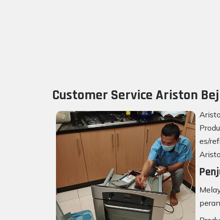
Customer Service Ariston Bej
Arist
Produ
es/re
Arist
Penj
Melay
peran