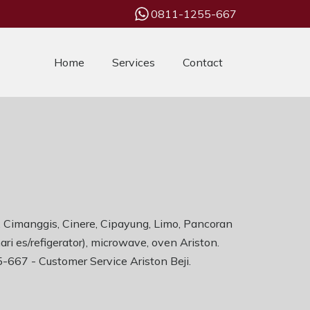
0811-1255-667
Home
Services
Contact
g, Cimanggis, Cinere, Cipayung, Limo, Pancoran
i es/refigerator), microwave, oven Ariston.
55-667 -
Customer Service Ariston Beji
.