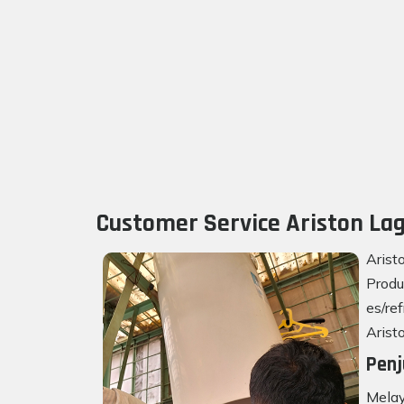
Customer Service Ariston Lag
Arist
Produ
es/re
Arist
Penj
Melay