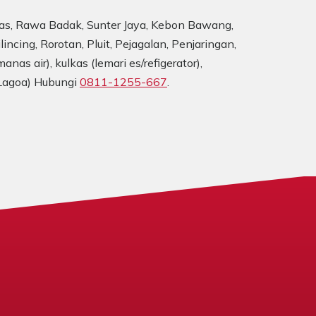
kas, Rawa Badak, Sunter Jaya, Kebon Bawang,
ncing, Rorotan, Pluit, Pejagalan, Penjaringan,
s air), kulkas (lemari es/refigerator),
 Lagoa) Hubungi
0811-1255-667
.