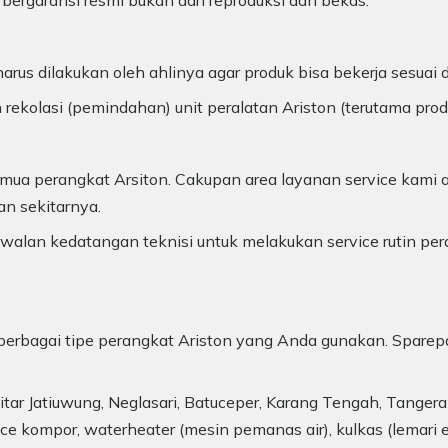
 bergaransi resmi bukan dari reproduksi dan bekas.
arus dilakukan oleh ahlinya agar produk bisa bekerja sesuai
 rekolasi (pemindahan) unit peralatan Ariston (terutama pro
ua perangkat Arsiton. Cakupan area layanan service kami a
an sekitarnya.
alan kedatangan teknisi untuk melakukan service rutin per
uk berbagai tipe perangkat Ariston yang Anda gunakan. Sparep
itar Jatiuwung, Neglasari, Batuceper, Karang Tengah, Tangera
ce kompor, waterheater (mesin pemanas air), kulkas (lemari e