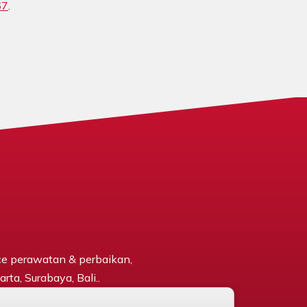
67
.
ce perawatan & perbaikan,
rta, Surabaya, Bali..