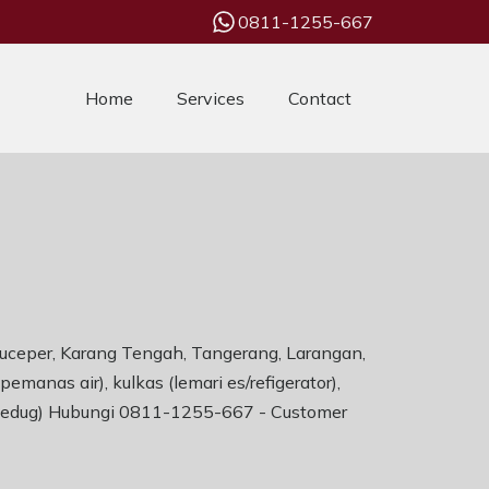
0811-1255-667
Home
Services
Contact
atuceper, Karang Tengah, Tangerang, Larangan,
manas air), kulkas (lemari es/refigerator),
 Ciledug) Hubungi 0811-1255-667 -
Customer