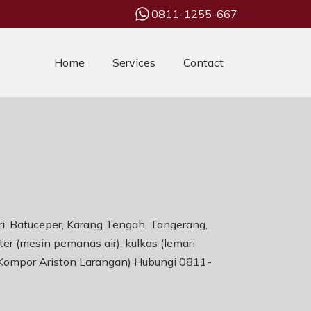
0811-1255-667
Home
Services
Contact
ri, Batuceper, Karang Tengah, Tangerang,
er (mesin pemanas air), kulkas (lemari
ce Kompor Ariston Larangan) Hubungi 0811-