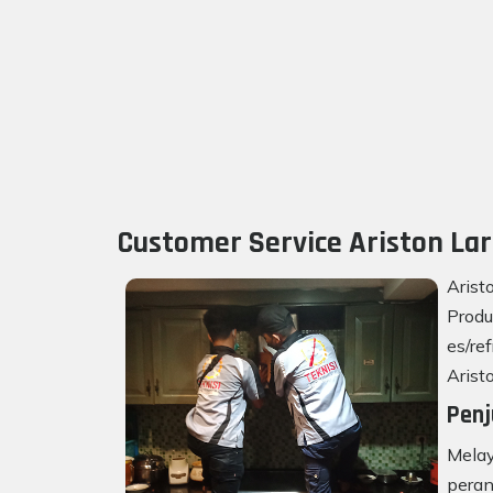
Customer Service Ariston Lar
Arist
Produ
es/re
Arist
Penj
Melay
peran