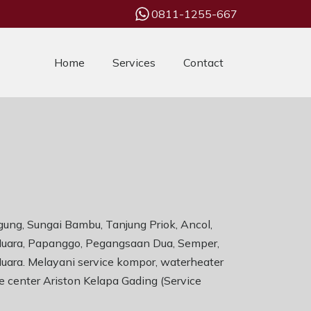
0811-1255-667
Home
Services
Contact
gung, Sungai Bambu, Tanjung Priok, Ancol,
 Muara, Papanggo, Pegangsaan Dua, Semper,
Muara. Melayani service kompor, waterheater
ce center Ariston Kelapa Gading (Service