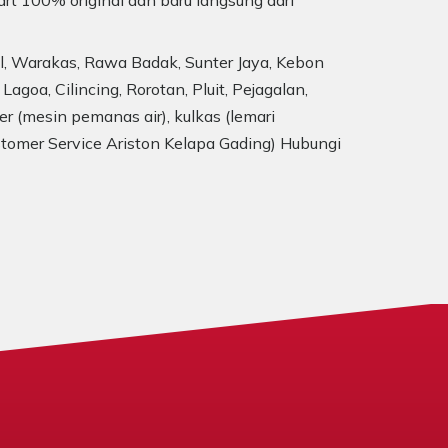
art 100% original dan baru langsung dari
ol, Warakas, Rawa Badak, Sunter Jaya, Kebon
goa, Cilincing, Rorotan, Pluit, Pejagalan,
 (mesin pemanas air), kulkas (lemari
ustomer Service Ariston Kelapa Gading) Hubungi