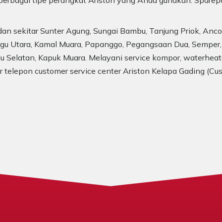
uk berbagai tipe perangkat Ariston yang Anda gunakan. Sparep
dan sekitar Sunter Agung, Sungai Bambu, Tanjung Priok, Anc
ugu Utara, Kamal Muara, Papanggo, Pegangsaan Dua, Semper, La
 Selatan, Kapuk Muara. Melayani service kompor, waterheater
or telepon customer service center Ariston Kelapa Gading (C