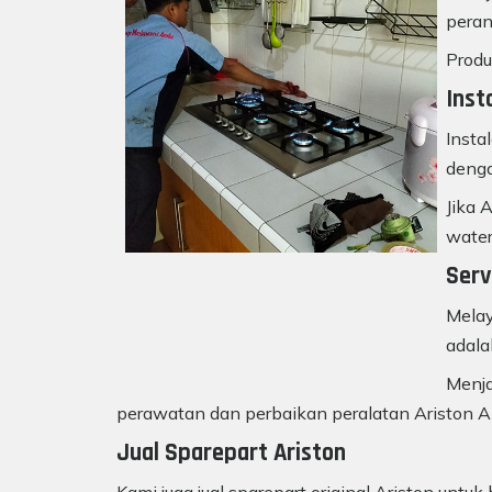
peran
Produ
Inst
Insta
denga
Jika 
water
Serv
Melay
adala
Menja
perawatan dan perbaikan peralatan Ariston A
Jual Sparepart Ariston