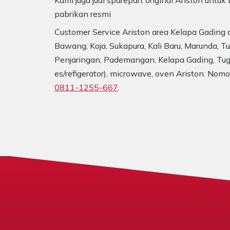
Kami juga jual sparepart original Ariston unt
pabrikan resmi
Customer Service Ariston area Kelapa Gading 
Bawang, Koja, Sukapura, Kali Baru, Marunda, T
Penjaringan, Pademangan, Kelapa Gading, Tugu
es/refigerator), microwave, oven Ariston. Nom
0811-1255-667
.