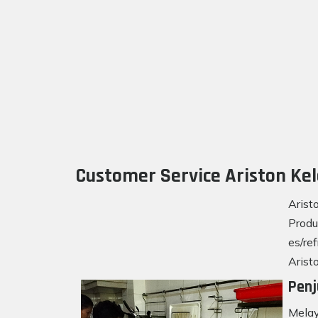
Customer Service Ariston Kel
Arist
Produ
es/re
Arist
Penj
Melay