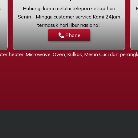
p
Hubungi kami melalui telepon setiap hari
Senin - Minggu customer service Kami 24Jam
termasuk hari libur nasional.
Phone
ter heater, Microwave, Oven, Kulkas, Mesin Cuci dan peran