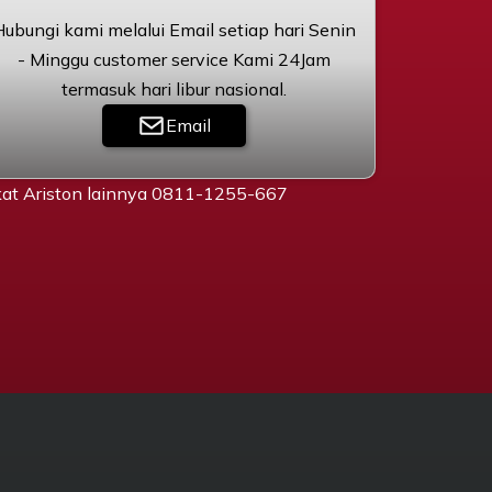
Hubungi kami melalui Email setiap hari Senin
- Minggu customer service Kami 24Jam
termasuk hari libur nasional.
Email
gkat Ariston lainnya 0811-1255-667