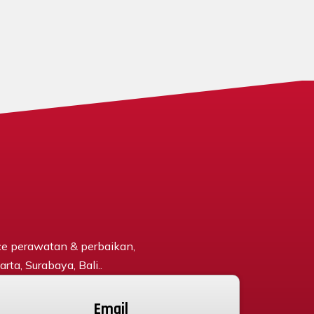
ce perawatan & perbaikan,
rta, Surabaya, Bali..
Email