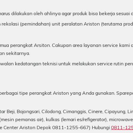
arus dilakukan oleh ahlinya agar produk bisa bekerja sesuai
 rekolasi (pemindahan) unit peralatan Ariston (terutama pro
ua perangkat Arsiton. Cakupan area layanan service kami a
an sekitarnya.
alan kedatangan teknisi untuk melakukan service rutin per
uk berbagai tipe perangkat Ariston yang Anda gunakan. Sparep
tar Beji, Bojongsari, Cilodong, Cimanggis, Cinere, Cipayung,
mesin pemanas air), kulkas (lemari es/refigerator), microwav
vice Center Ariston Depok 0811-1255-667) Hubungi
0811-12