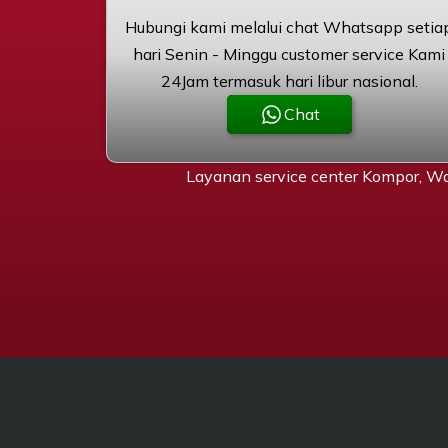
Hubungi kami melalui chat Whatsapp setia
hari Senin - Minggu customer service Kami
24Jam termasuk hari libur nasional.
Chat
Layanan service center Kompor, Wa