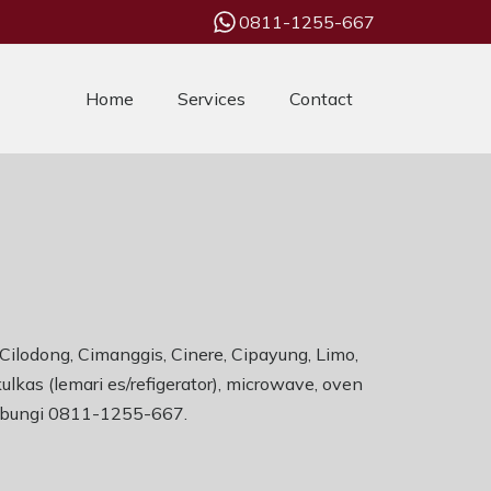
0811-1255-667
Home
Services
Contact
 Cilodong, Cimanggis, Cinere, Cipayung, Limo,
kas (lemari es/refigerator), microwave, oven
 Hubungi 0811-1255-667.